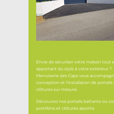
Envie de sécuriser votre maison tout 
apportant du style à votre extérieur ?
Menuiserie des Caps vous accompagn
conception et l’installation de portails
clôtures sur mesure.
Découvrez nos portails battants ou cou
portillons et clôtures assortis