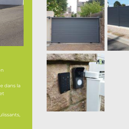
en
e dans la
 et
lissants,